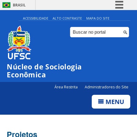
BRASIL
Simplifique!
ACESSIBILIDADE
ALTO CONTRASTE
MAPA DO SITE
Comunica BR
Participe
Acesso à informação
Legislação
Núcleo de Sociologia
Canais
Econômica
Área Restrita
Administradores do Site
MENU
Projetos